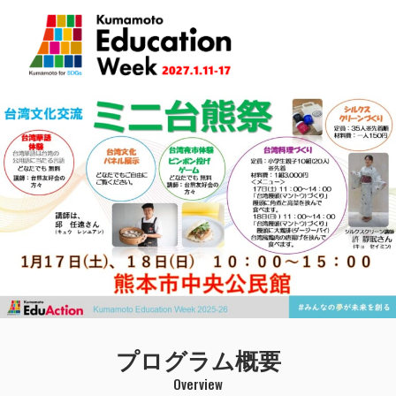
Skip
to
content
Kumamoto Education Week 2026.1.12-18
プログラム概要