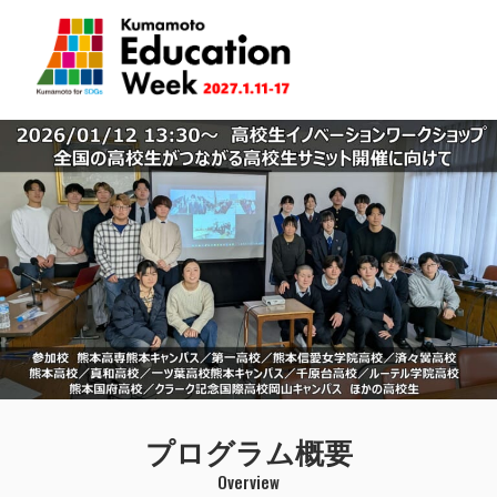
Skip
to
content
Kumamoto Education Week 2026.1.12-18
プログラム概要